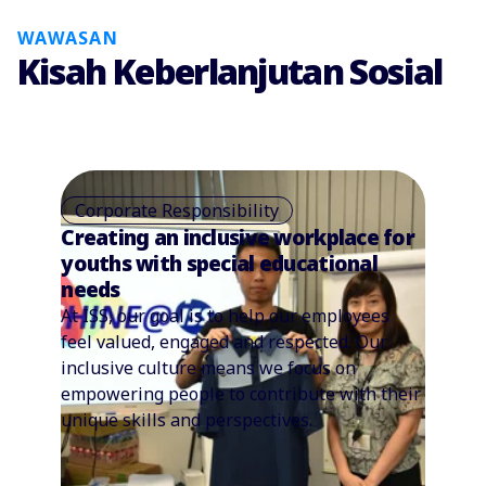
WAWASAN
Kisah Keberlanjutan Sosial
Corporate Responsibility
Creating an inclusive workplace for
youths with special educational
needs
At ISS, our goal is to help our employees
feel valued, engaged and respected. Our
inclusive culture means we focus on
empowering people to contribute with their
unique skills and perspectives.