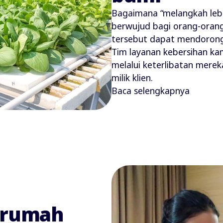
Bagaimana “melangkah leb
berwujud bagi orang-orang
tersebut dapat mendorong 
Tim layanan kebersihan ka
melalui keterlibatan mere
milik klien.
Baca selengkapnya
i rumah