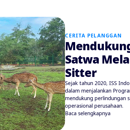
CERITA PELANGGAN
Mendukung
Satwa Mela
Sitter
Sejak tahun 2020, ISS Ind
dalam menjalankan Program 
mendukung perlindungan sa
operasional perusahaan.
Baca selengkapnya