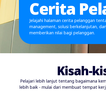
Cerita Pe
Jelajahi halaman cerita pelanggan tenta
management, solusi berkelanjutan, dan 
memberikan nilai bagi pelanggan.
Kisah-ki
Pelajari lebih lanjut tentang bagaimana 
lebih baik - mulai dari membuat tempat ker