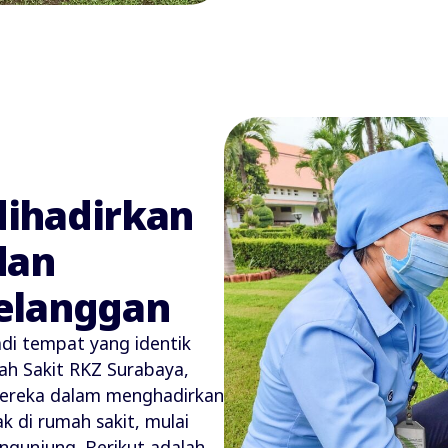
ihadirkan
dan
elanggan
di tempat yang identik
h Sakit RKZ Surabaya,
 mereka dalam menghadirkan
k di rumah sakit, mulai
ngunjung. Berikut adalah