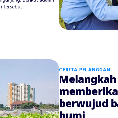
 tersebut.
CERITA PELANGGAN
Melangkah 
memberika
berwujud b
bumi