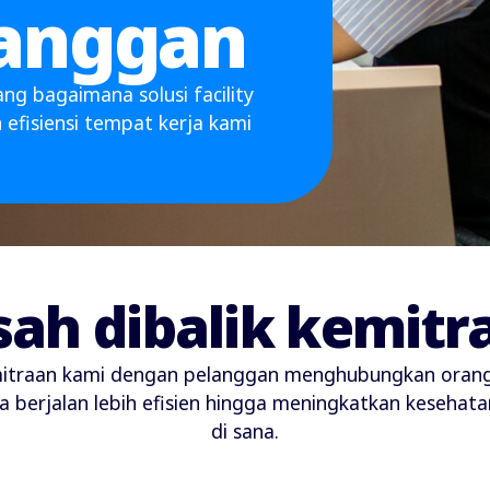
langgan
ng bagaimana solusi facility
efisiensi tempat kerja kami
sah dibalik kemit
kemitraan kami dengan pelanggan menghubungkan ora
ja berjalan lebih efisien hingga meningkatkan keseha
di sana.