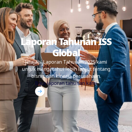
Laporan Tahunan ISS
Global
Jelajahi Laporan Tahunan 2025 kami
untuk mengetahui lebih lanjut tentang
bisnis dan kinerja perusahaan.
Baca laporan tahunan kami